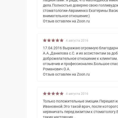
пациентами. Я рада, что наблюдаюсь именн
дела.Полностью доверяю свою голливудск
стоматологии-Авраменко Екатерины Васил
внимательное отношение:)
Отзыв оставлен на Zoon.ru
4 августа 2016
17.04.2016 Выражаю огромную благодарно
А.А.,Данилова с.С. и их ассистентам за до
доброжелательное отношение к клиентам.
отзывчив и профессионален.Большое спаси
Романович О.А.
Отзыв оставлен на Zoon.ru
4 августа 2016
Только положительные эмоции.Перешел из
Ивановной.Это такой врач, после которог
нервничать перед визитом к стоматологу.
таких настоящих...