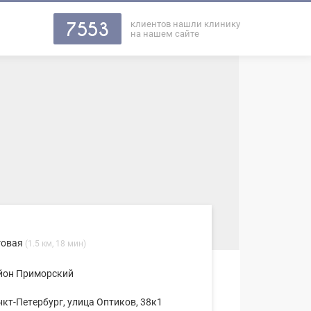
клиентов нашли клинику
7553
на нашем сайте
говая
(1.5 км, 18 мин)
йон Приморский
нкт-Петербург, улица Оптиков, 38к1