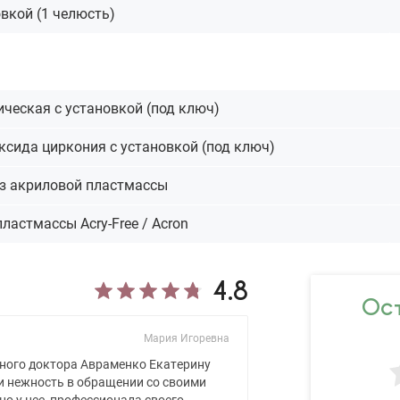
овкой (1 челюсть)
ческая с установкой (под ключ)
ксида циркония с установкой (под ключ)
з акриловой пластмассы
ластмассы Acry-Free / Acron
4.8
Ост
Мария Игоревна
пного доктора Авраменко Екатерину
и нежность в обращении со своими