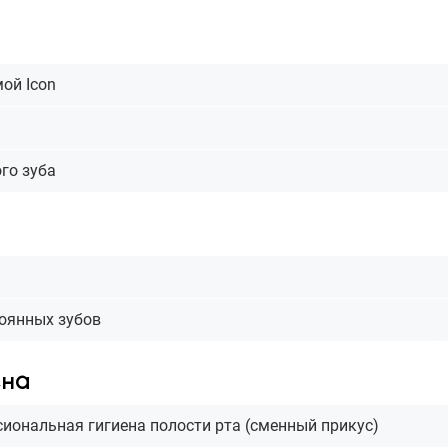
ой Icon
го зуба
оянных зубов
ена
ссиональная гигиена полости рта (сменный прикус)