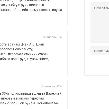
о у нее, профессионала своего
ую улыбку в руки эксперта
ьевны!!!Спасибо всему коллективу за
Романович О.А.
сть врачам Цхай А.В, Цхай
бросовестную работу,
Весь персонал клиники очень
бо за ваш труд. С уважением,
Клименков С.А.
 33-й поликлиники вслед за Валерией
о впервые в жизни перестал
Врач с большой буквы. Побольше бы