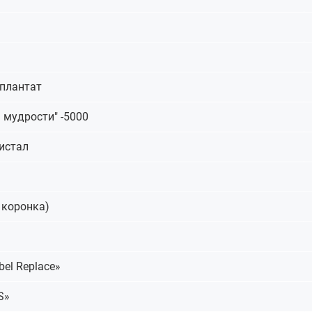
плантат
 мудрости" -5000
истал
 коронка)
el Replace»
S»