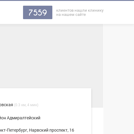
клиентов нашли клинику
7559
на нашем сайте
рвская
(0.3 км, 4 мин)
йон Адмиралтейский
нкт-Петербург, Нарвский проспект, 16