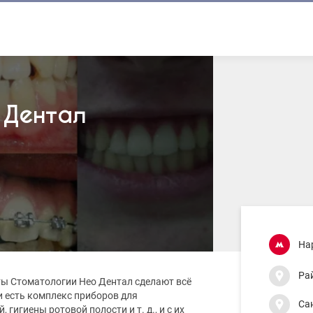
 Дентал
На
Ра
сты Стоматологии Нео Дентал сделают всё
и есть комплекс приборов для
Са
 гигиены ротовой полости и т. д., и с их