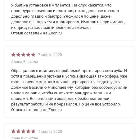
Я был на установке имплантов. На слух кажется, что
процедура серьезная и сложная, но на деле все прошло
довольно гладко и быстро. Уложился по цене, даже
дешевле вышло, чем я планировал. Импланты прижились,
их присутствие практически не замечаю.
Отзыв оставлен на Zoon.ru
7 марта 2020
Алина Власова
Обращалась в клинику с проблемой протезирования зуба. И
хотя в помещении уютная и успокаивающая атмосфера, уже
сидя в кресле немного начала нервировать. Надо отдать
должное Василию Николаевичу, который без особых усилий
нашел ключик, чтобы снять этот мандраж теплыми
словами. Вся операция оказалась безболезненной,
результат работы мне понравился. По цене все устроило
Отзыв оставлен на Zoon.ru
1 марта 2020
Анна Куликова