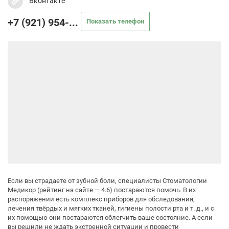
Вконтакте
+7 (921) 954-...
Показать телефон
Если вы страдаете от зубной боли, специалисты Стоматологии
Медикор (рейтинг на сайте — 4.6) постараются помочь. В их
распоряжении есть комплекс приборов для обследования,
лечения твёрдых и мягких тканей, гигиены полости рта и т. д., и с
их помощью они постараются облегчить ваше состояние. А если
вы решили не ждать экстренной ситуации и провести