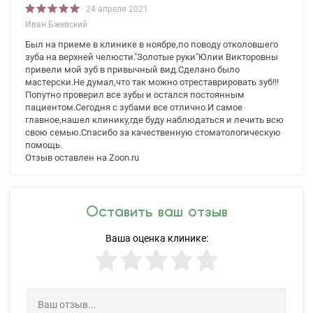
24 апреля 2021
Иван Бжевский
Был на приеме в клинике в ноябре,по поводу отколовшего
зуба на верхней челюсти."Золотые руки"Юлии Викторовны
привели мой зуб в привычный вид.Сделано было
мастерски.Не думал,что так можно отреставрировать зуб!!!
Попутно проверил все зубы и остался постоянным
пациентом.Сегодня с зубами все отлично.И самое
главное,нашел клинику,где буду наблюдаться и лечить всю
свою семью.Спасибо за качественную стоматологическую
помощь.
Отзыв оставлен на Zoon.ru
Оставить ваш отзыв
Ваша оценка клинике: