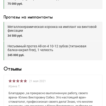
75 000 руб.
Протезы на имплантанты
Металлокерамическая коронка на имплант на винтовой
фиксации
34 500 руб.
Несъемный протез All-on-4 10-12 зубов (титановая
балка+акрил free), 1 челюсть
245 000 руб.
Отзывы
21 мая 2021
Ирина Т.
Благодарю ,за прекрасно выполненную работу, своего
врача- Юлию Викторовну Собко. Это настоящий врач-
стоматолог, профессионал своего дела! Знаю, что многие
пациенты, что лечились у Юлии Викторовны, выбрали ее