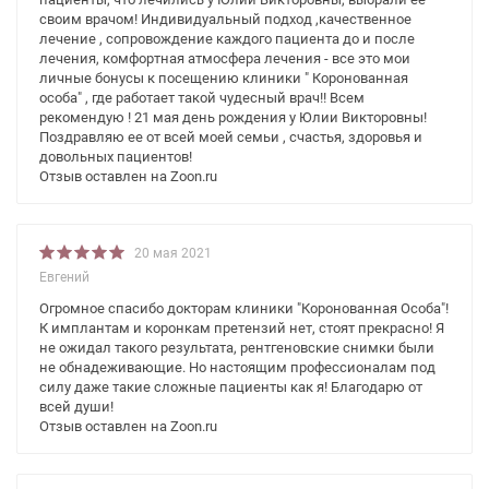
своим врачом! Индивидуальный подход ,качественное
лечение , сопровождение каждого пациента до и после
лечения, комфортная атмосфера лечения - все это мои
личные бонусы к посещению клиники " Коронованная
особа" , где работает такой чудесный врач!! Всем
рекомендую ! 21 мая день рождения у Юлии Викторовны!
Поздравляю ее от всей моей семьи , счастья, здоровья и
довольных пациентов!
Отзыв оставлен на Zoon.ru
20 мая 2021
Евгений
Огромное спасибо докторам клиники "Коронованная Особа"!
К имплантам и коронкам претензий нет, стоят прекрасно! Я
не ожидал такого результата, рентгеновские снимки были
не обнадеживающие. Но настоящим профессионалам под
силу даже такие сложные пациенты как я! Благодарю от
всей души!
Отзыв оставлен на Zoon.ru